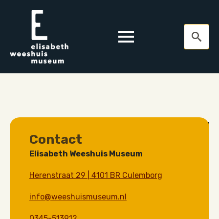
Search
for:
Contact
Elisabeth Weeshuis Museum
Herenstraat 29 | 4101 BR Culemborg
info@weeshuismuseum.nl
0345-513912