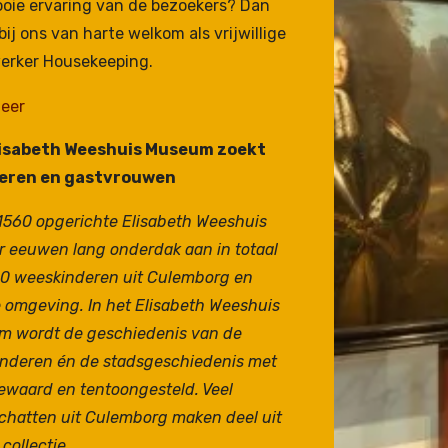
oie ervaring van de bezoekers?
Dan
 bij ons van harte welkom als
vrijwillige
erker Housekeeping.
eer
lisabeth Weeshuis Museum zoekt
eren en gastvrouwen
 1560 opgerichte Elisabeth Weeshuis
er eeuwen lang onderdak aan in totaal
00 weeskinderen uit Culemborg en
e omgeving. In het Elisabeth Weeshuis
 wordt de geschiedenis van de
nderen én de stadsgeschiedenis met
ewaard en tentoongesteld. Veel
chatten uit Culemborg maken deel uit
collectie.