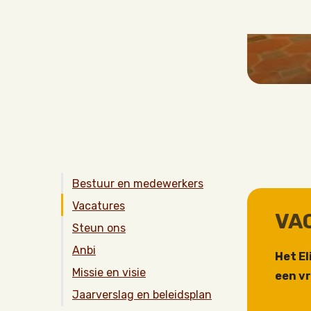
VA
Het E
een v