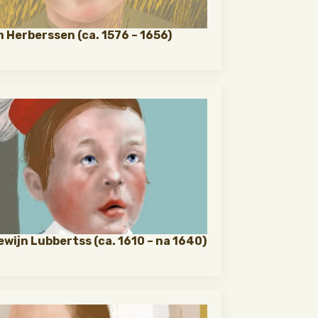
m Herberssen (ca. 1576 – 1656)
wijn Lubbertss (ca. 1610 – na 1640)