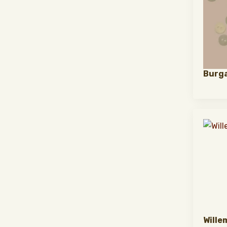
Burga
Wille