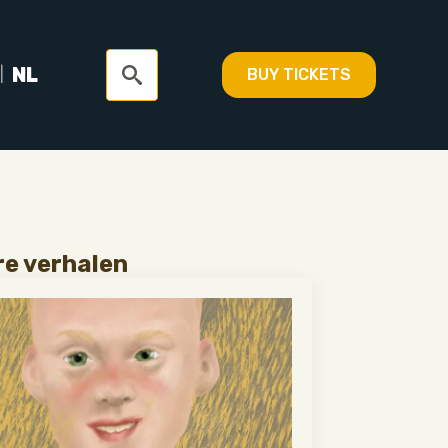
NL
BUY TICKETS
Search
for:
e verhalen