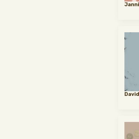
Janni
David 