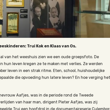
eeskinderen: Trui Kok en Klaas van Os.
al van het weeshuis zien we een oude groepsfoto. De
g in hun leven kregen ze te maken met verlies. Ze werden
er leven in een strak ritme. Eten, school, huishoudelijke
bepaalde die opvoeding hun latere leven? En hoe verging he
 mevrouw Aafjes, was in de periode rond de Tweede
erlijden van haar man, dirigent Pieter Aafjes, was zij
 speelde Trui een hoofdrol in de documentaireserie Culembo