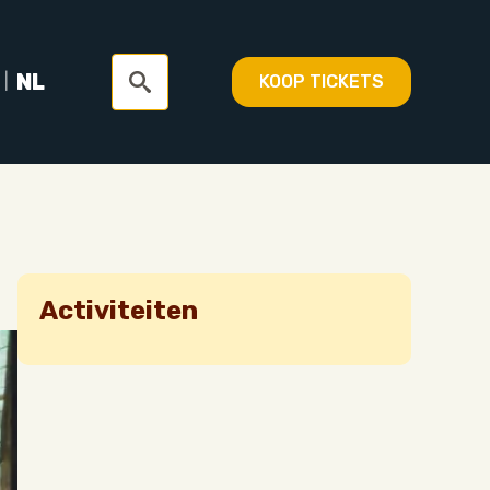
NL
KOOP TICKETS
Search
for:
Activiteiten