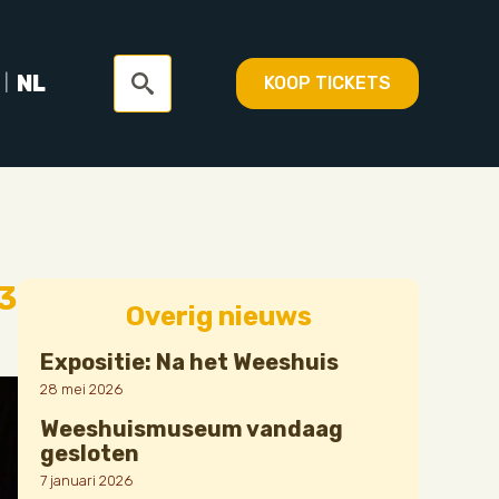
NL
KOOP TICKETS
Search
for:
3
Overig nieuws
Expositie: Na het Weeshuis
28 mei 2026
Weeshuismuseum vandaag
gesloten
7 januari 2026