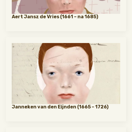
Aert Jansz de Vries (1661 – na 1685)
Janneken van den Eijnden (1665 – 1726)